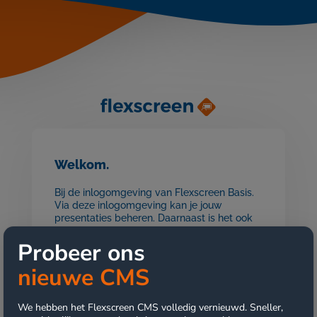
Welkom.
Bij de inlogomgeving van Flexscreen Basis.
Via deze inlogomgeving kan je jouw
presentaties beheren. Daarnaast is het ook
mogelijk jouw schermen te beheren, onder
andere door het aanmaken en beheren van
Probeer ons
schermgroepen.
nieuwe CMS
We hebben het Flexscreen CMS volledig vernieuwd. Sneller,
Ga naar nieuw CMS