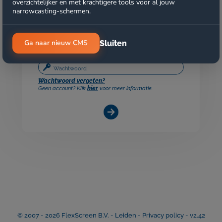
overzichtelijker en met krachtigere tools voor al jouw
narrowcasting-schermen.
Ga naar nieuw CMS
Sluiten
Wachtwoord vergeten?
hier
Geen account? Klik
voor meer informatie.
© 2007 -
2026 FlexScreen B.V. - Leiden -
Privacy policy
- v2.42